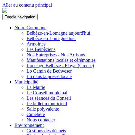
Aller au contenu principal
Toggle navigation
Notre Commune
Belbèze-en-Lomagne aujourd'hui
Belbèze-en-Lomagne hier
Armoiries
Les Belbèziens
Nos Entreprises - Nos Artisans
Manifestations locales et cérémonies
Jumelage Belbèze - Flayat (Creuse)
Lo Camin de Bethveser
Lu dans la presse locale
Municipalité
La Mairie
Le Conseil municipal
Les séances du Conseil
Le bulletin municipal
Salle polyvalente
Cimetière
Nous contacter
Environnement
Gestions des déchets