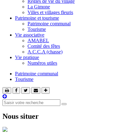
Règles de vie du village
La Gimone
Villes et villages fleuris
Patrimoine et tourisme
Patrimoine communal
Tourisme
Vie associative
AMABEL
Comité des fêtes
A.C.C.A (chasse)
Vie pratique
Numéros utiles
Patrimoine communal
Tourisme
Nous situer