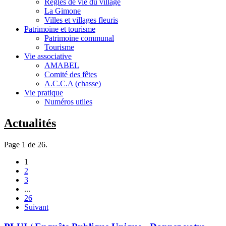
Règles de vie du village
La Gimone
Villes et villages fleuris
Patrimoine et tourisme
Patrimoine communal
Tourisme
Vie associative
AMABEL
Comité des fêtes
A.C.C.A (chasse)
Vie pratique
Numéros utiles
Actualités
Page 1 de 26.
1
2
3
...
26
Suivant