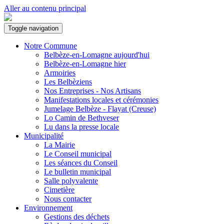
Aller au contenu principal
Toggle navigation
Notre Commune
Belbèze-en-Lomagne aujourd'hui
Belbèze-en-Lomagne hier
Armoiries
Les Belbèziens
Nos Entreprises - Nos Artisans
Manifestations locales et cérémonies
Jumelage Belbèze - Flayat (Creuse)
Lo Camin de Bethveser
Lu dans la presse locale
Municipalité
La Mairie
Le Conseil municipal
Les séances du Conseil
Le bulletin municipal
Salle polyvalente
Cimetière
Nous contacter
Environnement
Gestions des déchets